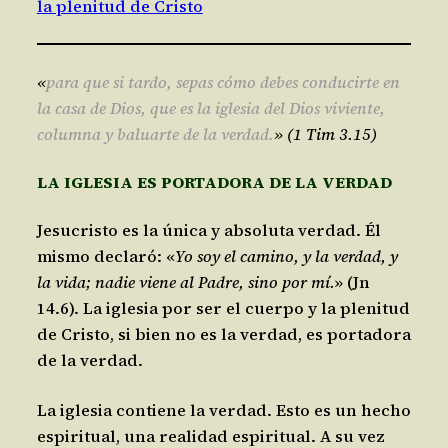
la plenitud de Cristo
«
para que si tardo, sepas cómo debes conducirte en
la casa de Dios, que es la iglesia del Dios viviente,
columna y baluarte de la verdad.
» (1 Tim 3.15)
LA IGLESIA ES PORTADORA DE LA VERDAD
Jesucristo es la única y absoluta verdad. Él
mismo declaró: «
Yo soy el camino, y la verdad, y
la vida; nadie viene al Padre, sino por mí.
» (Jn
14.6). La iglesia por ser el cuerpo y la plenitud
de Cristo, si bien no es la verdad, es portadora
de la verdad.
La iglesia contiene la verdad. Esto es un hecho
espiritual, una realidad espiritual. A su vez