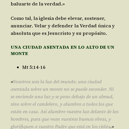
baluarte de la verdad.»
Como tal, la iglesia debe elevar, sostener,
anunciar. Velar y defender la Verdad única y
absoluta que es Jesucristo y su propósito.
UNA CIUDAD ASENTADA EN LO ALTO DE UN
MONTE
Mt 5:14-16
«
Vosotros sois la luz del mundo; una ciudad
asentada sobre un monte no se puede esconder. Ni
se enciende una luz y se pone debajo de un almud,
sino sobre el candelero, y alumbra a todos los que
están en casa. Así alumbre vuestra luz delante de los
hombres, para que vean vuestras buenas obras, y
glorifiquen a vuestro Padre que está en los cielos
.»