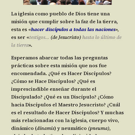
La iglesia como pueblo de Dios tiene una
misión que cumplir sobre la faz de la tierra,
esta es «
hacer discípulos a todas las naciones
»,
es ser «
testigos…
(de Jesucristo)
hasta lo último de
la tierra
».
Esperamos abarcar todas las preguntas
prácticas sobre esta misión que nos fue
encomendada. ¿Qué es Hacer Discípulos?
¿Cómo se Hace Discípulos? ¿Qué es
imprescindible enseñar durante el
Discipulado? ¿Qué es un Discípulo? ¿Cómo
hacia Discípulos el Maestro Jesucristo? ¿Cuál
es el resultado de Hacer Discípulos? Y muchas
más relacionadas con la iglesia, cuerpo vivo,
dinámico (
dínamis
) y neumático
(pneuma)
,