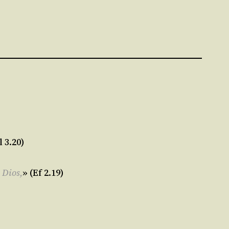
l 3.20)
 Dios,
» (Ef 2.19)