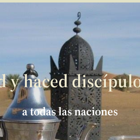
d y haced discípul
a todas las naciones
.