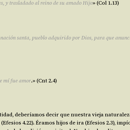
las, y trasladado al reino de su amado Hijo
» (Col 1.13)
, nación santa, pueblo adquirido por Dios, para que anunci
re mí fue amor
.» (Cnt 2.4)
tidad, deberíamos decir que nuestra vieja naturalez
(Efesios 4.22). Éramos hijos de ira (Efesios 2.3), imp