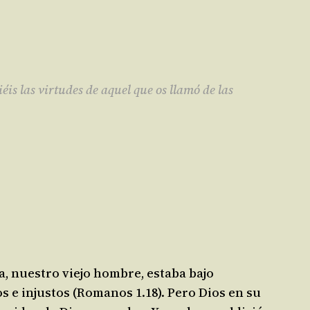
éis las virtudes de aquel que os llamó de las
a, nuestro viejo hombre, estaba bajo
íos e injustos (Romanos 1.18). Pero Dios en su