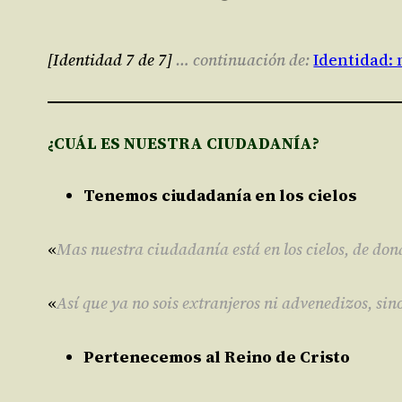
[Identidad 7 de 7]
… continuación de:
Identidad: 
¿CUÁL ES NUESTRA CIUDADANÍA?
Tenemos ciudadanía en los cielos
«
Mas nuestra ciudadanía está en los cielos, de don
«
Así que ya no sois extranjeros ni advenedizos, si
Pertenecemos al Reino de Cristo