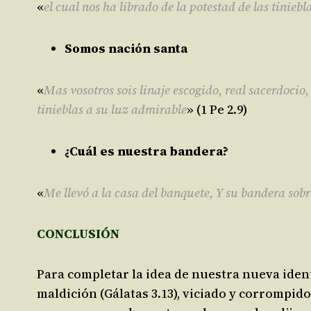
«
el cual nos ha librado de la potestad de las tinieb
Somos nación santa
«
Mas vosotros sois linaje escogido, real sacerdocio
tinieblas a su luz admirable
» (1 Pe 2.9)
¿Cuál es nuestra bandera?
«
Me llevó a la casa del banquete, Y su bandera sob
CONCLUSIÓN
Para completar la idea de nuestra nueva iden
maldición (Gálatas 3.13), viciado y corrompido 