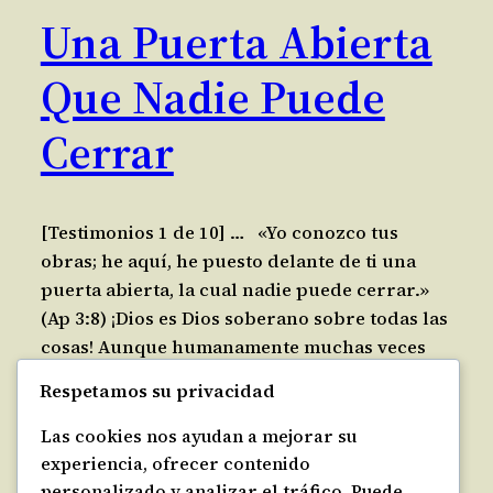
Una Puerta Abierta
Que Nadie Puede
Cerrar
[Testimonios 1 de 10] … «Yo conozco tus
obras; he aquí, he puesto delante de ti una
puerta abierta, la cual nadie puede cerrar.»
(Ap 3:8) ¡Dios es Dios soberano sobre todas las
cosas! Aunque humanamente muchas veces
parezca que los gobernantes y los poderosos
Respetamos su privacidad
del mundo deciden sobre la realidad,
presente y futuro de nuestras vidas, no lo es.
Las cookies nos ayudan a mejorar su
Muchas otras veces…
experiencia, ofrecer contenido
marzo 7, 2011
personalizado y analizar el tráfico. Puede