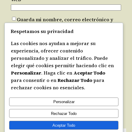
Guarda mi nombre, correo electrónico y
web en este navegador para la próxima vez
Respetamos su privacidad
que comente.
Las cookies nos ayudan a mejorar su
Recibir un correo electrónico con los
experiencia, ofrecer contenido
siguientes comentarios a esta entrada.
personalizado y analizar el tráfico. Puede
elegir qué cookies permitir haciendo clic en
Recibir un correo electrónico con cada
Personalizar
. Haga clic en
Aceptar Todo
nueva entrada.
para consentir o en
Rechazar Todo
para
rechazar cookies no esenciales.
Personalizar
Rechazar Todo
Hacer Discípulos.com
Aceptar Todo