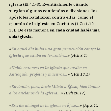
iglesia (Ef 4.1-3). Eventualmente cuando
surgían algunas contiendas o divisiones, los
apóstoles batallaban contra ellas, como el
ejemplo de la iglesia en Corintos (1 Co 1.10-
13). De esta manera
en cada ciudad había una
sola iglesia
.
«
En aquel día hubo una gran persecución contra
la
iglesia
que estaba en
Jerusalén…
» (Hch 8.1)
«
Había entonces en
la iglesia
que estaba en
Antioquía, profetas y maestros…
» (Hch 13.1)
«
Enviando, pues, desde Mileto a
É
feso
, hizo llamar
a los ancianos de
la iglesia
…
» (Hch 20.17)
«
Escribe al ángel de la iglesia en Éfeso…
» (Ap 2.1).