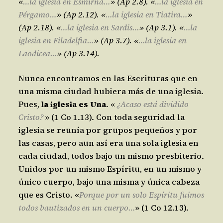
«
…
la iglesia en Esmirna…
» (Ap 2.8). «
…
la iglesia en
Pérgamo…
» (Ap 2.12). «
…
la iglesia en Tiatira…
»
(Ap 2.18). «
…
la iglesia en Sardis…
» (Ap 3.1). «
…
la
iglesia en Filadelfia…
» (Ap 3.7). «
…
la iglesia en
Laodicea…
» (Ap 3.14).
Nunca encontramos en las Escrituras que en
una misma ciudad hubiera más de una iglesia.
Pues,
la iglesia es Una
. «
¿Acaso está dividido
Cristo?
» (1 Co 1.13). Con toda seguridad la
iglesia se reunía por grupos pequeños y por
las casas, pero aun así era una sola iglesia en
cada ciudad, todos bajo un mismo presbiterio.
Unidos por un mismo Espíritu, en un mismo y
único cuerpo, bajo una misma y única cabeza
que es Cristo. «
Porque por un solo Espíritu fuimos
todos bautizados en un cuerpo…
» (1 Co 12.13).