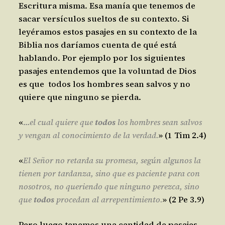
Escritura misma. Esa manía que tenemos de
sacar versículos sueltos de su contexto. Si
leyéramos estos pasajes en su contexto de la
Biblia nos daríamos cuenta de qué está
hablando. Por ejemplo por los siguientes
pasajes entendemos que la voluntad de Dios
es que todos los hombres sean salvos y no
quiere que ninguno se pierda.
«
…
el cual quiere que
todos
los hombres sean salvos
y vengan al conocimiento de la verdad.
» (1 Tim 2.4)
«
El Señor no retarda su promesa, según algunos la
tienen por tardanza, sino que es paciente para con
nosotros, no queriendo que ninguno perezca, sino
que
todos
procedan al arrepentimiento.
» (2 Pe 3.9)
Pero luego tenemos una cantidad de pasajes