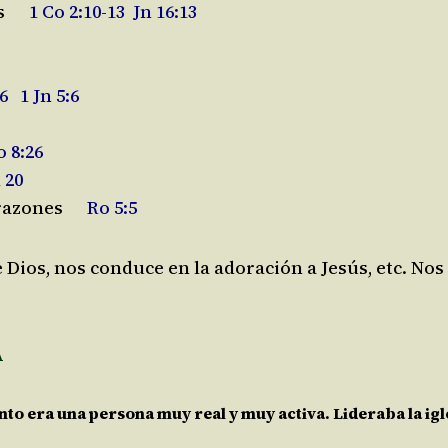
os
1 Co 2:10-13 Jn 16:13
 1 Jn 5:6
8:26
 20
orazones
Ro 5:5
e Dios, nos conduce en la adoración a Jesús, etc. No
A
anto era una persona muy real y muy activa. Lideraba la igl