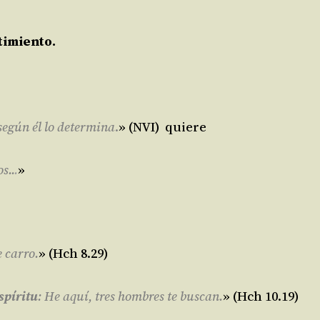
timiento.
según él lo determina
.
» (NVI) quiere
s..
.
»
e carro.
» (Hch 8.29)
Espíritu
: He aquí, tres hombres te buscan.
» (Hch 10.19)