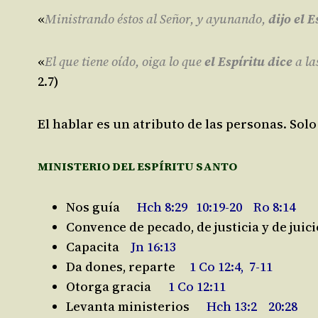
«
Ministrando éstos al Señor, y ayunando,
dijo el 
«
El que tiene oído, oiga lo que
el Espíritu dice
a la
2.7)
El hablar es un atributo de las personas. So
MINISTERIO DEL ESPÍRITU SANTO
Nos guía
Hch 8:29 10:19-20 Ro 8:14
Convence de pecado, de justicia y de juici
Capacita
Jn 16:13
Da dones, reparte
1 Co 12:4, 7-11
Otorga gracia
1 Co 12:11
Levanta ministerios
Hch 13:2 20:28