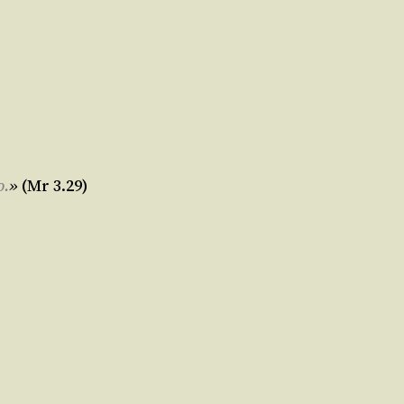
o.
»
(
Mr 3.29)