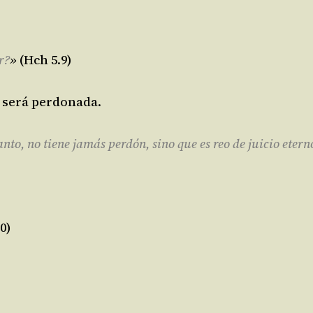
r?
»
(Hch 5.9)
 será perdonada.
nto, no tiene jamás perdón, sino que es reo de juicio etern
0)