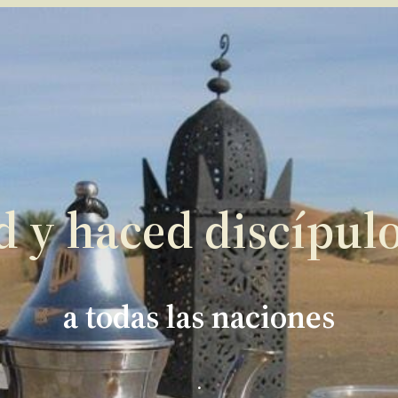
d y haced discípul
a todas las naciones
.