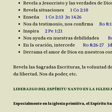
Revela a Jesucristo y las verdades de Di
Revela situaciones
1 Co 2:10
Enseña
1 Co 2:13 Jn 14.26
Nos da testimonio, nos confirma
Ro 8:16
Inspira
2 Pe 1:21
Nos ayuda en nuestras debilidades
Ro 
En la oración, intercede
Ro 8:26-27 Jd
Derrama el amor de Dios en nuestros c
Revela las Sagradas Escrituras, la voluntad d
da libertad. Nos da poder, etc.
LIDERAZGO DEL ESPÍRITU SANTO E
N LA IGLESI
Especialmente en la iglesia primitiva, el Espíritu S