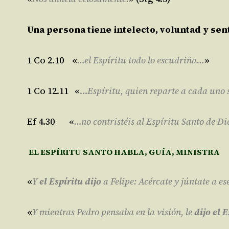
Una persona tiene
intelecto, voluntad y sen
1 Co 2.10 «
…el Espíritu todo lo escudriña…
»
1 Co 12.11 «
…
Espíritu, quien reparte a cada uno 
Ef 4.30 «
…no contristéis al Espíritu Santo de Dio
EL ESPÍRITU SANTO HABLA, GUÍA, MINISTRA
«
Y
el Espíritu dijo
a Felipe: Acércate y júntate a es
«
Y mientras Pedro pensaba en la visión, le
dijo el 